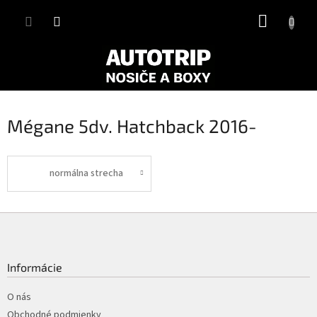
Prejsť
NÁKUP
na
obsah
KOŠÍK
Mégane 5dv. Hatchback 2016-
normálna strecha
Z
á
p
ä
Informácie
t
i
O nás
e
Obchodné podmienky