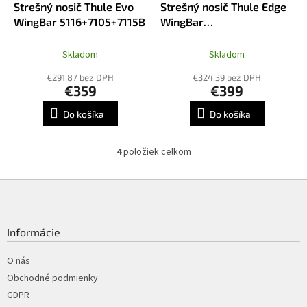
A
Strešný nosič Thule Evo
Strešný nosič Thule Edge
A
D
R
WingBar 5116+7105+7115B
WingBar
A
M
R
7205+7216B+7216B+5116
O
M
O
Skladom
Skladom
€291,87 bez DPH
€324,39 bez DPH
€359
€399
Do košíka
Do košíka
4
položiek celkom
O
v
l
Z
á
á
d
p
a
ä
Informácie
c
t
i
i
O nás
e
p
e
Obchodné podmienky
r
GDPR
v