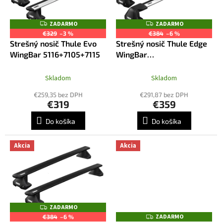
u
p
k
r
ZADARMO
ZADARMO
Z
Z
t
o
A
A
€329
–3 %
€384
–6 %
o
D
D
d
Strešný nosič Thule Evo
Strešný nosič Thule Edge
A
A
v
R
R
u
WingBar 5116+7105+7115
WingBar
M
M
k
7205+7216+7216+5116
O
O
t
Skladom
Skladom
o
€259,35 bez DPH
€291,87 bez DPH
v
€319
€359
Do košíka
Do košíka
Akcia
Akcia
ZADARMO
Z
A
ZADARMO
Z
€384
–6 %
D