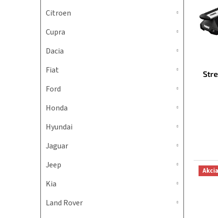
i
p
s
r
Citroen
p
o
Cupra
r
d
o
u
Dacia
d
k
u
t
Fiat
Str
k
o
t
v
Ford
o
v
Honda
Hyundai
Jaguar
Jeep
Akci
Kia
Land Rover