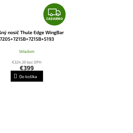
Z
ZADARMO
A
šný nosič Thule Edge WingBar
D
7205+7215B+7215B+5193
A
Skladom
R
€324,39 bez DPH
€399
M
Do košíka
O
O
v
l
á
d
a
c
i