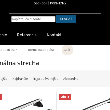
OBCHODNÉ PODMIENKY
HĽADAŤ
anie
Referencie
Kontakt
 Sedan 2014-
normálna strecha
Späť
málna strecha
nejšie
Najdrahšie
Najpredávanejšie
Abecedne
a
Akcia