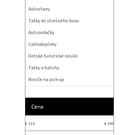
Autostany
Tašky do strešného boxu
Autosedačky
Cyklodoplnky
Detské turistické nosiče
Tašky a batohy
Nosiče na pick-up
Cena
€
319
€
399