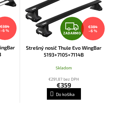
Z
€384
€384
–6 %
–6 %
ZADARMO
A
WingBar
Strešný nosič Thule Evo WingBar
D
3
5193+7105+7114B
A
Skladom
R
€291,87 bez DPH
€359
M
M
Do košíka
O