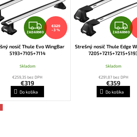
Z
Z
€329
–3 %
ZADARMO
ZADARMO
A
A
ešný nosič Thule Evo WingBar
Strešný nosič Thule Edge 
D
D
5193+7105+7114
7205+7215+7215+519
A
A
Skladom
Skladom
R
R
€259,35 bez DPH
€291,87 bez DPH
€319
€359
M
Do košíka
Do košíka
O
O
a