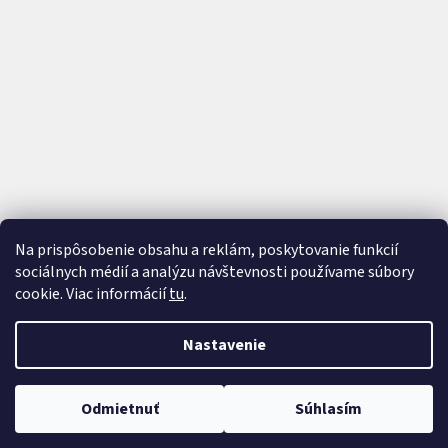
Na prispôsobenie obsahu a reklám, poskytovanie funkcií
sociálnych médií a analýzu návštevnosti používame súbory
cookie. Viac informácií
tu
.
Vytvoril Shoptet
a
Adatelier
Nastavenie
Copyright 2026
AutoTrip
. Všetky práva vyhradené.
Upraviť
Odmietnuť
Súhlasím
nastavenie cookies