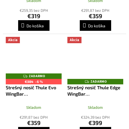
Skladom
Skladom
€259,35 bez DPH
€291,87 bez DPH
€319
€359
Do košíka
Do košíka
Akcia
Akcia
ZADARMO
Z
A
ZADARMO
Z
€384
–6 %
D
A
Strešný nosič Thule Evo
Strešný nosič Thule Edge
A
D
R
WingBar
WingBar
A
M
R
5148+7105+7112B
7205+7214B+7213B+5148
O
M
O
Skladom
Skladom
€291,87 bez DPH
€324,39 bez DPH
€359
€399