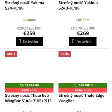
Strešný nosič Yakima
Strešný nosič Yakima
A
A
R
R
S24+K786
S24B+K786
M
M
O
O
Skladom
Skladom
€210,57 bez DPH
€218,70 bez DPH
€259
€269
Do košíka
Do košíka
Akcia
Akcia
ZADARMO
ZADARMO
Z
Z
A
A
€329
–3 %
€384
–6 %
D
D
Strešný nosič Thule Evo
Strešný nosič Thule Edge
A
A
R
R
WingBar 5148+7105+7112
WingBar
M
M
7205+7214+7213+5148
O
O