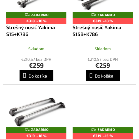
u
p
k
r
ZADARMO
ZADARMO
Z
Z
t
o
A
A
€319
–18 %
€319
–18 %
o
D
D
d
Strešný nosič Yakima
Strešný nosič Yakima
A
A
v
R
R
u
S15+K786
S15B+K786
M
M
k
O
O
t
Skladom
Skladom
o
€210,57 bez DPH
€210,57 bez DPH
v
€259
€259
Do košíka
Do košíka
ZADARMO
ZADARMO
Z
Z
A
A
€319
–18 %
€319
–15 %
D
D