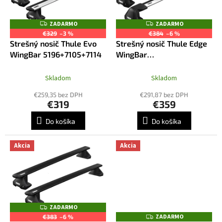
u
p
k
r
ZADARMO
ZADARMO
Z
Z
t
o
A
A
€329
–3 %
€384
–6 %
o
D
D
d
Strešný nosič Thule Evo
Strešný nosič Thule Edge
A
A
v
R
R
u
WingBar 5196+7105+7114
WingBar
M
M
k
7205+7215+7215+5196
O
O
t
Skladom
Skladom
o
€259,35 bez DPH
€291,87 bez DPH
v
€319
€359
Do košíka
Do košíka
Akcia
Akcia
ZADARMO
Z
A
ZADARMO
Z
€383
–6 %
D