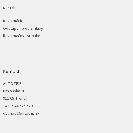
k
Kontakt
y
v
ý
Reklamácie
p
Odstúpenie od zmluvy
i
Reklamačný formulár
s
u
Kontakt
AUTOTRIP
Brnianska 3D
911 05 Trenčín
+421 944 625 520
obchod@autotrip.sk