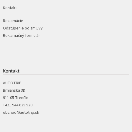
k
Kontakt
y
v
ý
Reklamácie
p
Odstúpenie od zmluvy
i
Reklamačný formulár
s
u
Kontakt
AUTOTRIP
Brnianska 3D
911 05 Trenčín
+421 944 625 520
obchod@autotrip.sk