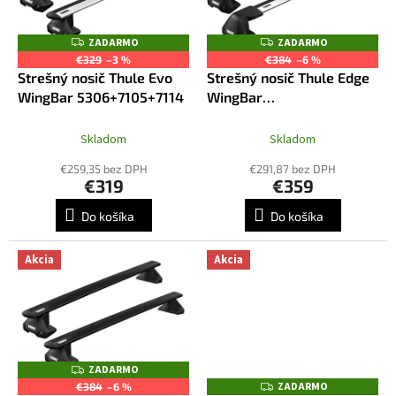
u
p
k
r
ZADARMO
ZADARMO
Z
Z
t
o
A
A
€329
–3 %
€384
–6 %
o
D
D
d
Strešný nosič Thule Evo
Strešný nosič Thule Edge
A
A
v
R
R
u
WingBar 5306+7105+7114
WingBar
M
M
k
7205+7215+7214+5306
O
O
t
Skladom
Skladom
o
€259,35 bez DPH
€291,87 bez DPH
v
€319
€359
Do košíka
Do košíka
Akcia
Akcia
ZADARMO
Z
A
ZADARMO
Z
€384
–6 %
D