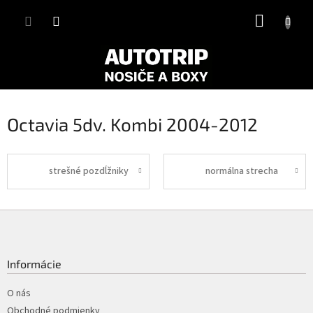
Prejsť
NÁKUP
na
obsah
KOŠÍK
Octavia 5dv. Kombi 2004-2012
strešné pozdĺžniky
normálna strecha
Z
á
p
ä
Informácie
t
i
O nás
e
Obchodné podmienky