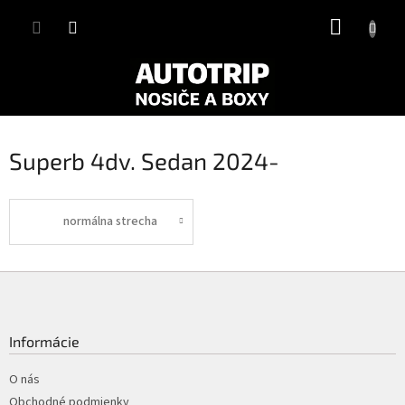
Prejsť
NÁKUP
na
obsah
KOŠÍK
Superb 4dv. Sedan 2024-
normálna strecha
Z
á
p
ä
Informácie
t
i
O nás
e
Obchodné podmienky