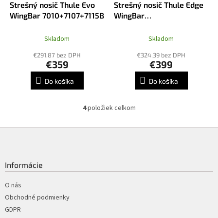
A
Strešný nosič Thule Evo
Strešný nosič Thule Edge
A
D
R
WingBar 7010+7107+7115B
WingBar
A
M
R
7207+7216B+7216B+7010
O
M
O
Skladom
Skladom
€291,87 bez DPH
€324,39 bez DPH
€359
€399
Do košíka
Do košíka
4
položiek celkom
O
v
l
Z
á
á
d
p
a
ä
Informácie
c
t
i
i
O nás
e
p
e
Obchodné podmienky
r
GDPR
v