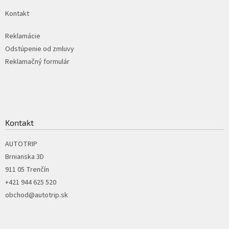
k
Kontakt
y
v
ý
Reklamácie
p
Odstúpenie od zmluvy
i
Reklamačný formulár
s
u
Kontakt
AUTOTRIP
Brnianska 3D
911 05 Trenčín
+421 944 625 520
obchod@autotrip.sk