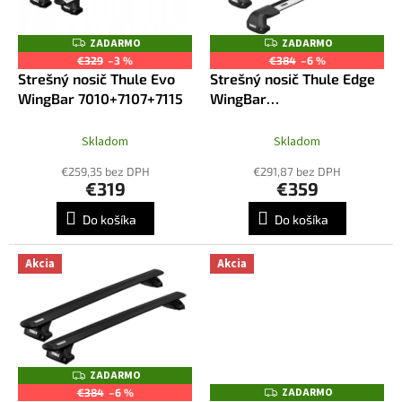
u
p
k
r
ZADARMO
ZADARMO
Z
Z
t
o
A
A
€329
–3 %
€384
–6 %
o
D
D
d
Strešný nosič Thule Evo
Strešný nosič Thule Edge
A
A
v
R
R
u
WingBar 7010+7107+7115
WingBar
M
M
k
7207+7216+7216+7010
O
O
t
Skladom
Skladom
o
€259,35 bez DPH
€291,87 bez DPH
v
€319
€359
Do košíka
Do košíka
Akcia
Akcia
ZADARMO
Z
A
ZADARMO
Z
€384
–6 %
D