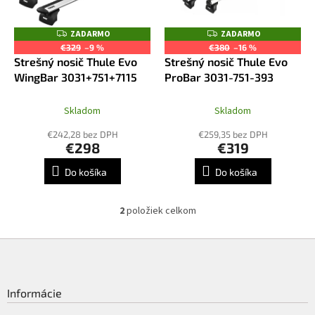
u
p
k
r
ZADARMO
ZADARMO
Z
Z
t
o
A
A
€329
–9 %
€380
–16 %
o
D
D
d
Strešný nosič Thule Evo
Strešný nosič Thule Evo
A
A
v
R
R
u
WingBar 3031+751+7115
ProBar 3031-751-393
M
M
k
O
O
t
Skladom
Skladom
o
€242,28 bez DPH
€259,35 bez DPH
v
€298
€319
Do košíka
Do košíka
2
položiek celkom
O
v
l
Z
á
á
d
p
a
ä
Informácie
c
t
i