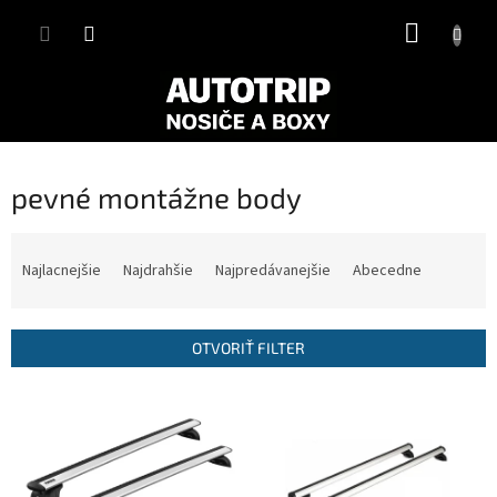
Prejsť
NÁKUP
na
obsah
KOŠÍK
pevné montážne body
R
a
Najlacnejšie
Najdrahšie
Najpredávanejšie
Abecedne
d
e
n
OTVORIŤ FILTER
i
e
V
p
ý
r
p
o
i
d
s