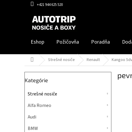
Prejsť
+421 944 625 520
na
obsah
Eshop
Požičovňa
Poradňa
Dod
Domov
Strešné nosiče
Renault
Kangoo 5dv
B
pev
o
Preskočiť
Kategórie
č
kategórie
n
Strešné nosiče
ý
p
Alfa Romeo
a
n
Audi
e
l
BMW