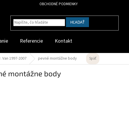
OBCHODNÉ PODMIENKY
HĽADAŤ
anie
Referencie
Kontakt
. Van 1997-2007
pevné montážne body
Späť
né montážne body