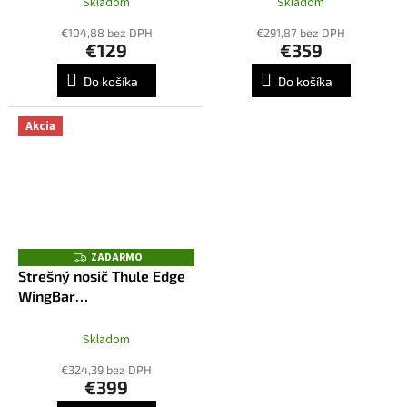
Skladom
Skladom
€104,88 bez DPH
€291,87 bez DPH
€129
€359
Do košíka
Do košíka
Akcia
ZADARMO
Z
A
Strešný nosič Thule Edge
D
WingBar
A
R
7204+7213B+7212B
M
O
Skladom
€324,39 bez DPH
€399