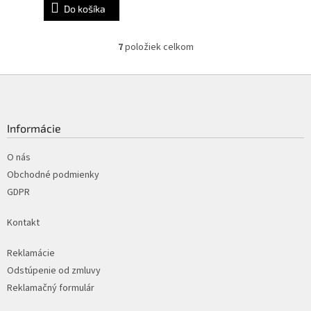
Do košíka
7
položiek celkom
O
v
l
Z
á
á
d
p
a
ä
Informácie
c
t
i
i
O nás
e
p
e
Obchodné podmienky
r
GDPR
v
k
Kontakt
y
v
ý
Reklamácie
p
Odstúpenie od zmluvy
i
Reklamačný formulár
s
u