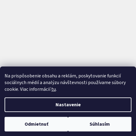
Na prispôsobenie obsahu a reklám, poskytovanie funkcií
sociálnych médií a analýzu návštevnosti používame súbory
cookie. Viac informácií
tu
.
Vytvoril Shoptet
a
Adatelier
Nastavenie
Copyright 2026
AutoTrip
. Všetky práva vyhradené.
Upraviť
Odmietnuť
Súhlasím
nastavenie cookies