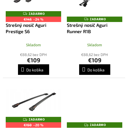
u
p
k
r
ZADARMO
Z
t
o
A
ZADARMO
Z
€145
–24 %
o
D
A
d
Strešný nosič Aguri
Strešný nosič Aguri
A
D
v
R
u
Prestige S6
Runner R1B
A
M
R
k
O
M
t
O
Skladom
Skladom
o
€88,62 bez DPH
€88,62 bez DPH
v
€109
€109
Do košíka
Do košíka
ZADARMO
Z
A
ZADARMO
Z
€150
–20 %
D