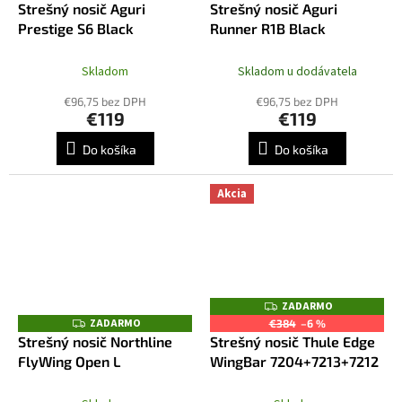
A
Strešný nosič Aguri
Strešný nosič Aguri
A
D
R
Prestige S6 Black
Runner R1B Black
A
M
R
O
M
O
Skladom
Skladom u dodávatela
€96,75 bez DPH
€96,75 bez DPH
€119
€119
Do košíka
Do košíka
Akcia
ZADARMO
Z
A
ZADARMO
Z
€384
–6 %
D
A
Strešný nosič Northline
Strešný nosič Thule Edge
A
D
R
FlyWing Open L
WingBar 7204+7213+7212
A
M
R
O
M
O