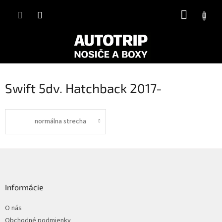
Prejsť
NÁKUP
na
obsah
KOŠÍK
Swift 5dv. Hatchback 2017-
normálna strecha
Z
á
p
ä
Informácie
t
i
O nás
e
Obchodné podmienky