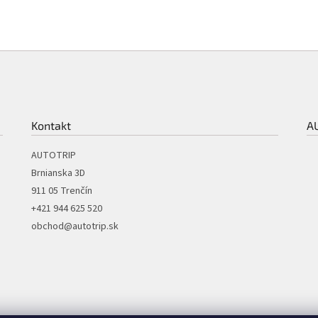
Kontakt
A
AUTOTRIP
Brnianska 3D
911 05 Trenčín
+421 944 625 520
obchod@autotrip.sk