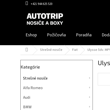
Prejsť
+421 944 625 520
na
obsah
Eshop
Požičovňa
Poradňa
Dod
Domov
Strešné nosiče
Fiat
Ulysse 5dv. MP
B
Uly
o
Preskočiť
Kategórie
č
kategórie
n
Strešné nosiče
ý
p
Alfa Romeo
a
n
Audi
e
l
BMW