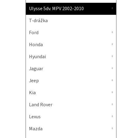
Ulysse 5dv. MPV 2002-2010
T-drážka
Ford
Honda
Hyundai
Jaguar
Jeep
Kia
Land Rover
Lexus
Mazda