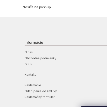
Nosiče na pick-up
Z
á
p
ä
t
Informácie
i
e
O nás
Obchodné podmienky
GDPR
Kontakt
Reklamácie
Odstúpenie od zmluvy
Reklamačný formulár