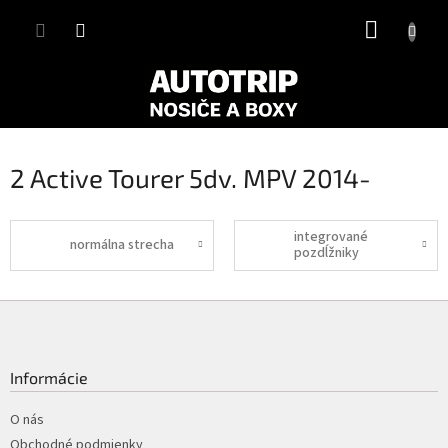
Prejsť
NÁKUP
na
obsah
KOŠÍK
2 Active Tourer 5dv. MPV 2014-
integrované
normálna strecha
pozdĺžniky
Z
á
p
ä
Informácie
t
i
O nás
e
Obchodné podmienky