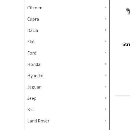
i
p
s
r
Citroen
p
o
Cupra
r
d
o
u
Dacia
d
k
u
t
Fiat
Str
k
o
t
v
Ford
o
v
Honda
Hyundai
Jaguar
Jeep
Kia
Land Rover