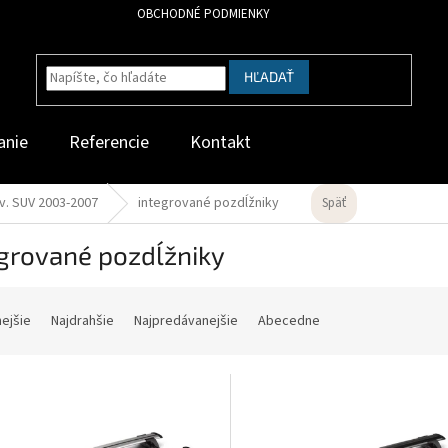
OBCHODNÉ PODMIENKY
HĽADAŤ
anie
Referencie
Kontakt
v. SUV 2003-2007
integrované pozdĺžniky
Späť
grované pozdĺžniky
nejšie
Najdrahšie
Najpredávanejšie
Abecedne