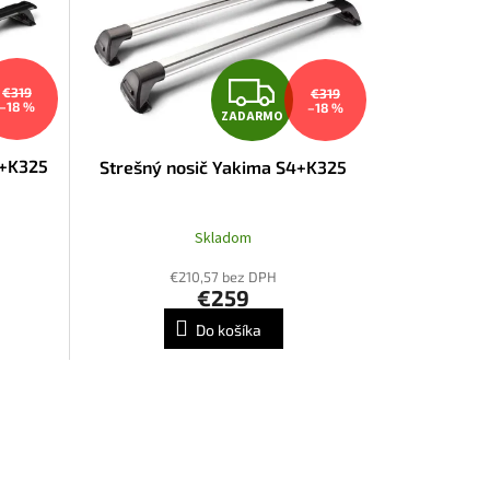
Z
€319
€319
–18 %
–18 %
ZADARMO
A
B+K325
Strešný nosič Yakima S4+K325
D
A
Skladom
R
€210,57 bez DPH
€259
M
M
Do košíka
O