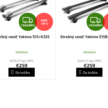
Z
Z
€319
–18 %
ZADARMO
ZADARMO
A
A
ešný nosič Yakima S15+K325
Strešný nosič Yakima S15
D
D
A
A
Skladom
Skladom
R
R
€210,57 bez DPH
€210,57 bez DPH
€259
€259
M
Do košíka
Do košíka
O
O