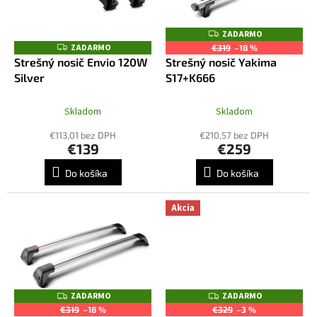
u
p
k
r
ZADARMO
Z
t
o
A
ZADARMO
Z
€319
–18 %
o
D
A
d
Strešný nosič Envio 120W
Strešný nosič Yakima
A
D
v
R
u
Silver
S17+K666
A
M
R
k
O
M
t
O
Skladom
Skladom
o
€113,01 bez DPH
€210,57 bez DPH
v
€139
€259
Do košíka
Do košíka
Akcia
ZADARMO
ZADARMO
Z
Z
A
A
€319
–18 %
€329
–3 %
D
D