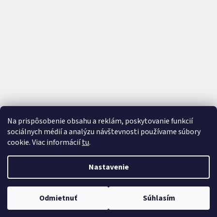
Na prispôsobenie obsahu a reklám, poskytovanie funkcií
sociálnych médií a analýzu návštevnosti používame súbory
cookie. Viac informácií
tu
.
Vytvoril Shoptet
a
Adatelier
Nastavenie
Copyright 2026
AutoTrip
. Všetky práva vyhradené.
Upraviť
Odmietnuť
Súhlasím
nastavenie cookies