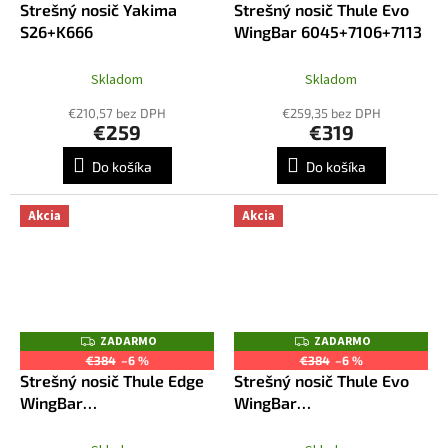
Strešný nosič Yakima
Strešný nosič Thule Evo
A
A
R
R
S26+K666
WingBar 6045+7106+7113
M
M
O
O
Skladom
Skladom
€210,57 bez DPH
€259,35 bez DPH
€259
€319
Do košíka
Do košíka
Akcia
Akcia
ZADARMO
ZADARMO
Z
Z
A
A
€384
–6 %
€384
–6 %
D
D
Strešný nosič Thule Edge
Strešný nosič Thule Evo
A
A
R
R
WingBar
WingBar
M
M
7206+7214+7214+6045
6045+7106+7113B
O
O