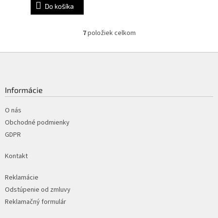
Do košíka
7
položiek celkom
O
v
l
Z
á
á
d
p
a
ä
Informácie
c
t
i
i
O nás
e
p
e
Obchodné podmienky
r
GDPR
v
k
Kontakt
y
v
ý
Reklamácie
p
Odstúpenie od zmluvy
i
Reklamačný formulár
s
u