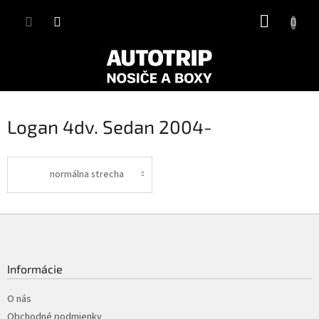
Prejsť
NÁKUP
na
obsah
KOŠÍK
Logan 4dv. Sedan 2004-
normálna strecha
Z
á
p
ä
Informácie
t
i
O nás
e
Obchodné podmienky