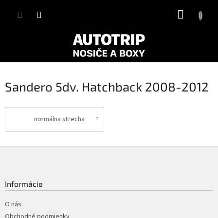
Prejsť
NÁKUP
na
obsah
KOŠÍK
Sandero 5dv. Hatchback 2008-2012
normálna strecha
Z
á
p
ä
Informácie
t
i
O nás
e
Obchodné podmienky