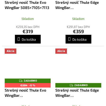
Strešný nosič Thule Evo
Strešný nosič Thule Edge
A
A
R
R
WingBar 5085+7105+7113
WingBar
M
M
7205+7214+7214+5085
O
O
Skladom
Skladom
€259,35 bez DPH
€291,87 bez DPH
€319
€359
Do košíka
Do košíka
Akcia
Akcia
ZADARMO
Z
A
ZADARMO
Z
€384
–6 %
D
A
Strešný nosič Thule Evo
Strešný nosič Thule Edge
A
D
R
WingBar
WingBar
A
M
R
5085+7105+7113B
7205+7214B+7214B+5085
O
M
O