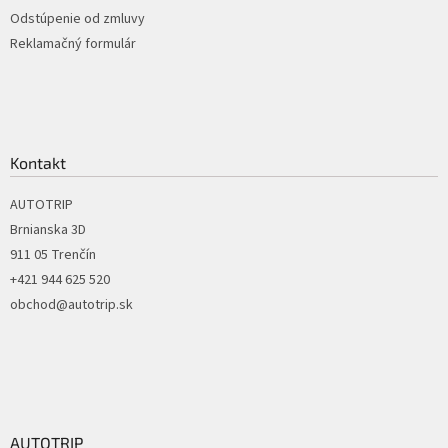
p
Odstúpenie od zmluvy
i
Reklamačný formulár
s
u
Kontakt
AUTOTRIP
Brnianska 3D
911 05 Trenčín
+421 944 625 520
obchod@autotrip.sk
AUTOTRIP