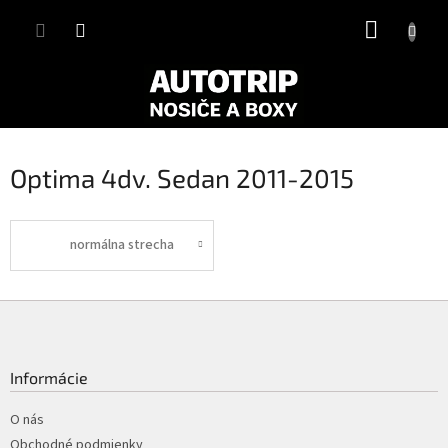
Prejsť
NÁKUP
na
obsah
KOŠÍK
Optima 4dv. Sedan 2011-2015
normálna strecha
Z
á
p
ä
Informácie
t
i
O nás
e
Obchodné podmienky