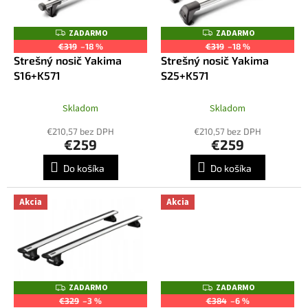
u
p
k
r
ZADARMO
ZADARMO
Z
Z
t
o
A
A
€319
–18 %
€319
–18 %
o
D
D
d
Strešný nosič Yakima
Strešný nosič Yakima
A
A
v
R
R
u
S16+K571
S25+K571
M
M
k
O
O
t
Skladom
Skladom
o
€210,57 bez DPH
€210,57 bez DPH
v
€259
€259
Do košíka
Do košíka
Akcia
Akcia
ZADARMO
ZADARMO
Z
Z
A
A
€329
–3 %
€384
–6 %
D
D