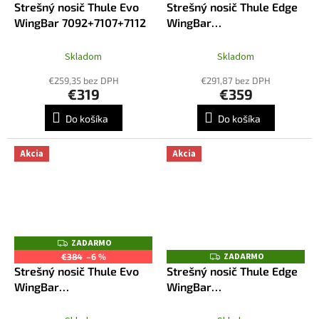
Strešný nosič Thule Evo
Strešný nosič Thule Edge
A
A
R
R
WingBar 7092+7107+7112
WingBar
M
M
7207+7214+7214+7092
O
O
Skladom
Skladom
€259,35 bez DPH
€291,87 bez DPH
€319
€359
Do košíka
Do košíka
Akcia
Akcia
ZADARMO
Z
A
ZADARMO
Z
€384
–6 %
D
A
Strešný nosič Thule Evo
Strešný nosič Thule Edge
A
D
R
WingBar
WingBar
A
M
R
7092+7107+7112B
7207+7214B+7214B+7092
O
M
O