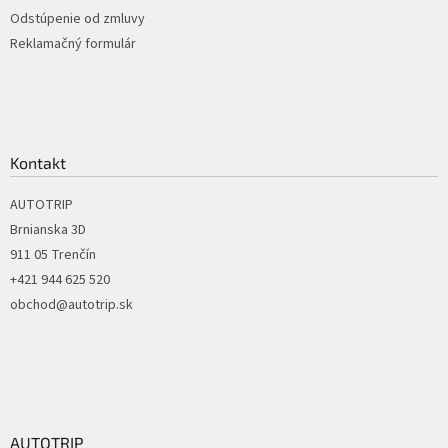
p
Odstúpenie od zmluvy
i
Reklamačný formulár
s
u
Kontakt
AUTOTRIP
Brnianska 3D
911 05 Trenčín
+421 944 625 520
obchod@autotrip.sk
AUTOTRIP