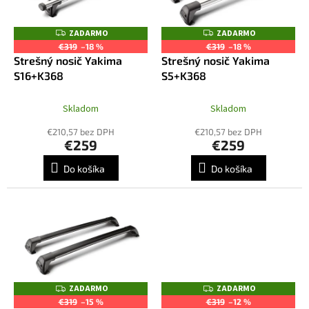
u
p
k
r
ZADARMO
ZADARMO
Z
Z
t
o
A
A
€319
–18 %
€319
–18 %
o
D
D
d
Strešný nosič Yakima
Strešný nosič Yakima
A
A
v
R
R
u
S16+K368
S5+K368
M
M
k
O
O
t
Skladom
Skladom
o
€210,57 bez DPH
€210,57 bez DPH
v
€259
€259
Do košíka
Do košíka
ZADARMO
ZADARMO
Z
Z
A
A
€319
–15 %
€319
–12 %
D
D