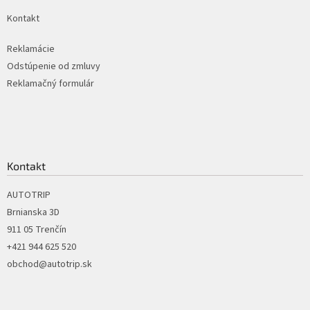
k
Kontakt
y
v
ý
Reklamácie
p
Odstúpenie od zmluvy
i
Reklamačný formulár
s
u
Kontakt
AUTOTRIP
Brnianska 3D
911 05 Trenčín
+421 944 625 520
obchod@autotrip.sk