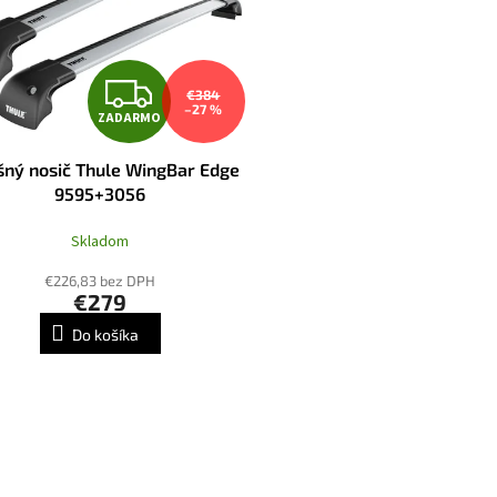
Z
€384
–27 %
ZADARMO
A
šný nosič Thule WingBar Edge
D
9595+3056
A
Skladom
R
€226,83 bez DPH
€279
M
Do košíka
O
O
v
l
á
d