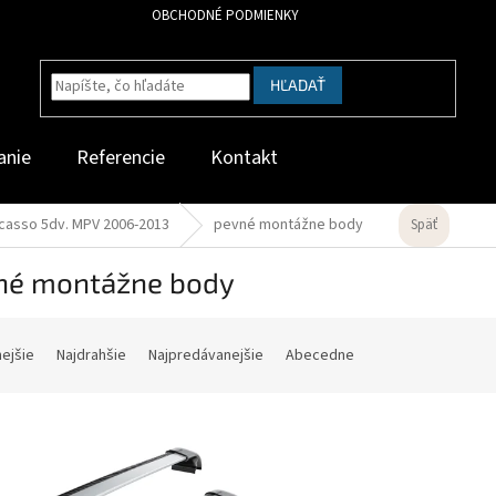
OBCHODNÉ PODMIENKY
HĽADAŤ
anie
Referencie
Kontakt
icasso 5dv. MPV 2006-2013
pevné montážne body
Späť
né montážne body
nejšie
Najdrahšie
Najpredávanejšie
Abecedne