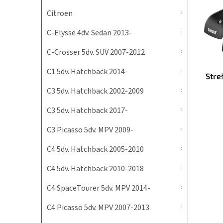
i
p
s
r
Citroen
p
o
C-Elysse 4dv. Sedan 2013-
r
d
o
u
C-Crosser 5dv. SUV 2007-2012
d
k
u
t
C1 5dv. Hatchback 2014-
Stre
k
o
t
v
C3 5dv. Hatchback 2002-2009
o
v
C3 5dv. Hatchback 2017-
C3 Picasso 5dv. MPV 2009-
C4 5dv. Hatchback 2005-2010
C4 5dv. Hatchback 2010-2018
C4 SpaceTourer 5dv. MPV 2014-
C4 Picasso 5dv. MPV 2007-2013