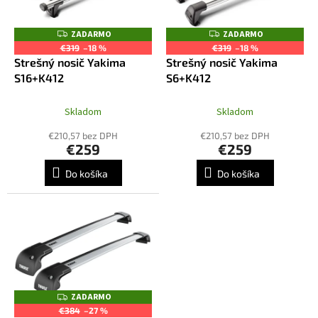
u
p
k
r
ZADARMO
ZADARMO
Z
Z
t
o
A
A
€319
–18 %
€319
–18 %
o
D
D
d
Strešný nosič Yakima
Strešný nosič Yakima
A
A
v
R
R
u
S16+K412
S6+K412
M
M
k
O
O
t
Skladom
Skladom
o
€210,57 bez DPH
€210,57 bez DPH
v
€259
€259
Do košíka
Do košíka
ZADARMO
Z
A
€384
–27 %
D