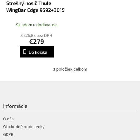
Strešný nosič Thule
A
R
WingBar Edge 9592+3015
M
O
Skladom u dodávatela
€226,83 bez DPH
€279
Do košíka
3
položiek celkom
O
v
l
Z
á
á
d
p
a
ä
Informácie
c
t
i
i
O nás
e
p
e
Obchodné podmienky
r
GDPR
v