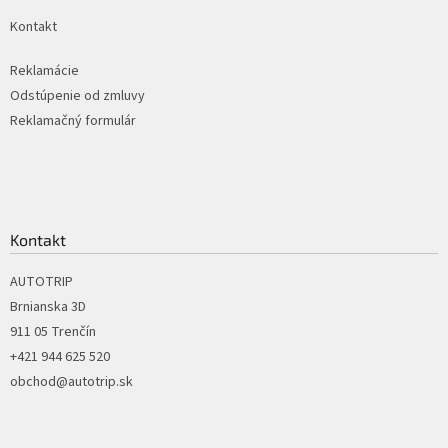
k
Kontakt
y
v
ý
Reklamácie
p
Odstúpenie od zmluvy
i
Reklamačný formulár
s
u
Kontakt
AUTOTRIP
Brnianska 3D
911 05 Trenčín
+421 944 625 520
obchod@autotrip.sk