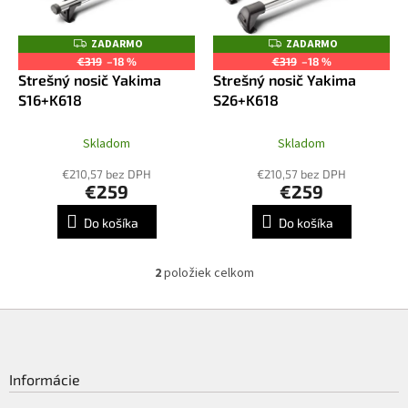
u
p
k
r
ZADARMO
ZADARMO
Z
Z
t
o
A
A
€319
–18 %
€319
–18 %
o
D
D
d
Strešný nosič Yakima
Strešný nosič Yakima
A
A
v
R
R
u
S16+K618
S26+K618
M
M
k
O
O
t
Skladom
Skladom
o
€210,57 bez DPH
€210,57 bez DPH
v
€259
€259
Do košíka
Do košíka
2
položiek celkom
O
v
l
Z
á
á
d
p
a
ä
Informácie
c
t
i