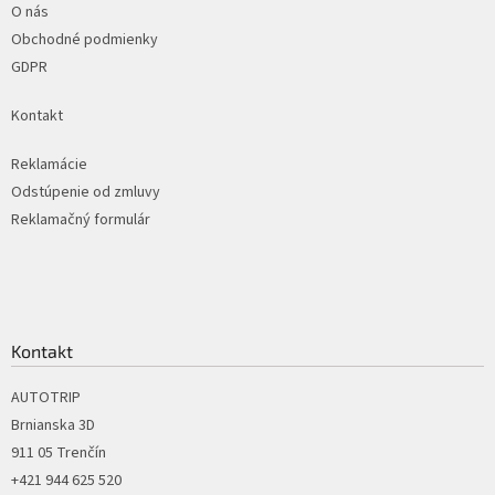
i
O nás
e
p
e
Obchodné podmienky
r
GDPR
v
k
Kontakt
y
v
ý
Reklamácie
p
Odstúpenie od zmluvy
i
Reklamačný formulár
s
u
Kontakt
AUTOTRIP
Brnianska 3D
911 05 Trenčín
+421 944 625 520