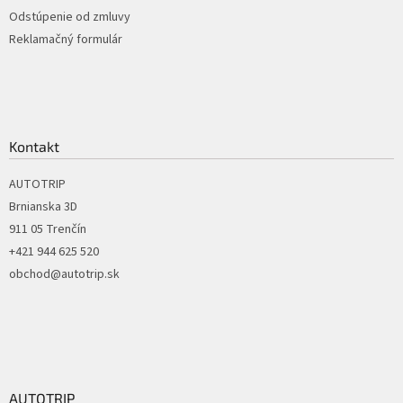
p
Odstúpenie od zmluvy
i
Reklamačný formulár
s
u
Kontakt
AUTOTRIP
Brnianska 3D
911 05 Trenčín
+421 944 625 520
obchod@autotrip.sk
AUTOTRIP