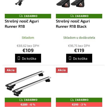
u
p
k
r
t
o
ZADARMO
ZADARMO
Z
Z
o
A
A
d
Strešný nosič Aguri
Strešný nosič Aguri
D
D
v
u
Runner R1B
Runner R1B Black
A
A
R
R
k
M
M
t
O
O
Skladom
Skladom u dodávatela
o
€88,62 bez DPH
€96,75 bez DPH
v
€109
€119
Do košíka
Do košíka
Akcia
Akcia
ZADARMO
ZADARMO
Z
Z
A
A
€289
–6 %
€319
–3 %
D
D