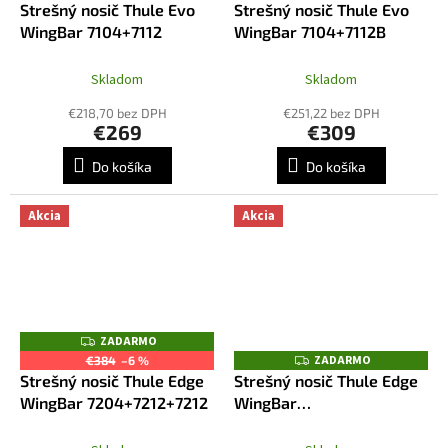
Strešný nosič Thule Evo
Strešný nosič Thule Evo
A
A
R
R
WingBar 7104+7112
WingBar 7104+7112B
M
M
O
O
Skladom
Skladom
€218,70 bez DPH
€251,22 bez DPH
€269
€309
Do košíka
Do košíka
Akcia
Akcia
ZADARMO
Z
A
ZADARMO
Z
€384
–6 %
D
A
Strešný nosič Thule Edge
Strešný nosič Thule Edge
A
D
R
WingBar 7204+7212+7212
WingBar
A
M
R
7204+7212B+7212B
O
M
O