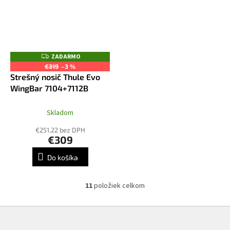
ZADARMO
Z
A
€319
–3 %
D
Strešný nosič Thule Evo
A
R
WingBar 7104+7112B
M
O
Skladom
€251,22 bez DPH
€309
Do košíka
11
položiek celkom
O
v
l
Z
á
á
d