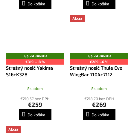
Do košíka
Do košíka
Akcia
ZADARMO
ZADARMO
Z
Z
A
A
€319
–18 %
€289
–6 %
D
D
Strešný nosič Yakima
Strešný nosič Thule Evo
A
A
R
R
S16+K328
WingBar 7104+7112
M
M
O
O
Skladom
Skladom
€210,57 bez DPH
€218,70 bez DPH
€259
€269
Do košíka
Do košíka
Akcia