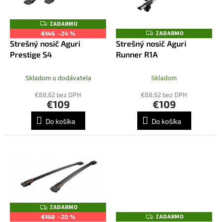
u
p
k
r
ZADARMO
Z
t
o
A
ZADARMO
Z
€145
–24 %
o
D
A
d
Strešný nosič Aguri
Strešný nosič Aguri
A
D
v
R
u
Prestige S4
Runner R1A
A
M
R
k
O
M
t
O
Skladom u dodávatela
Skladom
o
€88,62 bez DPH
€88,62 bez DPH
v
€109
€109
Do košíka
Do košíka
ZADARMO
Z
A
ZADARMO
Z
€150
–20 %
D