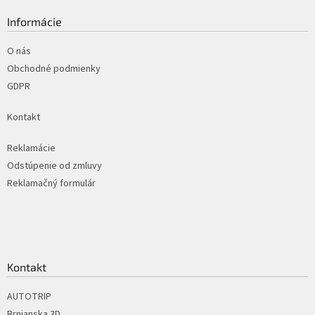
p
a
ä
Informácie
c
t
i
i
O nás
e
p
e
Obchodné podmienky
r
GDPR
v
k
Kontakt
y
v
ý
Reklamácie
p
Odstúpenie od zmluvy
i
Reklamačný formulár
s
u
Kontakt
AUTOTRIP
Brnianska 3D