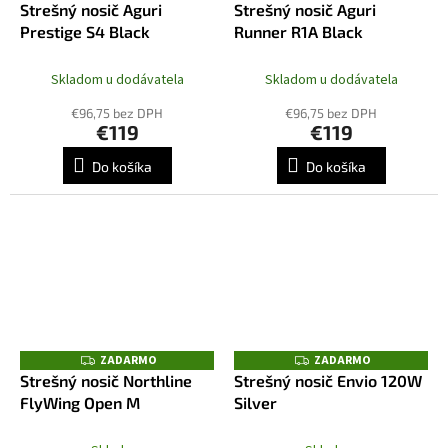
A
Strešný nosič Aguri
Strešný nosič Aguri
A
D
R
Prestige S4 Black
Runner R1A Black
A
M
R
O
M
O
Skladom u dodávatela
Skladom u dodávatela
€96,75 bez DPH
€96,75 bez DPH
€119
€119
Do košíka
Do košíka
ZADARMO
ZADARMO
Z
Z
A
A
Strešný nosič Northline
Strešný nosič Envio 120W
D
D
FlyWing Open M
Silver
A
A
R
R
M
M
O
O