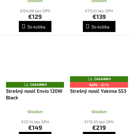
Skladom
Skladom
€104,88 bez DPH
€113,01 bez DPH
€129
€139
Do košíka
Do košíka
ZADARMO
Z
A
ZADARMO
Z
€279
–21 %
D
A
Strešný nosič Envio 120W
Strešný nosič Yakima S53
A
D
R
Black
A
M
R
O
M
O
Skladom
Skladom
€121,14 bez DPH
€178,05 bez DPH
€149
€219