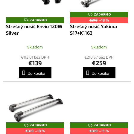
u
p
k
r
ZADARMO
Z
t
o
A
ZADARMO
Z
€319
–18 %
o
D
A
d
Strešný nosič Envio 120W
Strešný nosič Yakima
A
D
v
R
u
Silver
S17+K1163
A
M
R
k
O
M
t
O
Skladom
Skladom
o
€113,01 bez DPH
€210,57 bez DPH
v
€139
€259
Do košíka
Do košíka
ZADARMO
ZADARMO
Z
Z
A
A
€319
–18 %
€319
–15 %
D
D