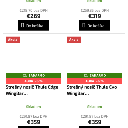
Skladom
Skladom
€218,70 bez DPH
€259,35 bez DPH
€269
€319
Do košíka
Do košíka
Akcia
Akcia
ZADARMO
ZADARMO
Z
Z
A
A
€384
–6 %
€384
–6 %
D
D
Strešný nosič Thule Edge
Strešný nosič Thule Evo
A
A
R
R
WingBar
WingBar
M
M
7206+7215+7214+6046
6046+7106+7113B
O
O
Skladom
Skladom
€291,87 bez DPH
€291,87 bez DPH
€359
€359