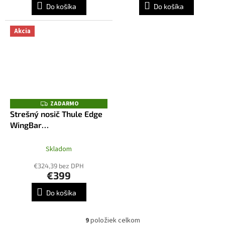
Do košíka
Do košíka
Akcia
ZADARMO
Z
A
Strešný nosič Thule Edge
D
WingBar
A
R
7206+7215B+7214B+6046
M
O
Skladom
€324,39 bez DPH
€399
Do košíka
9
položiek celkom
O