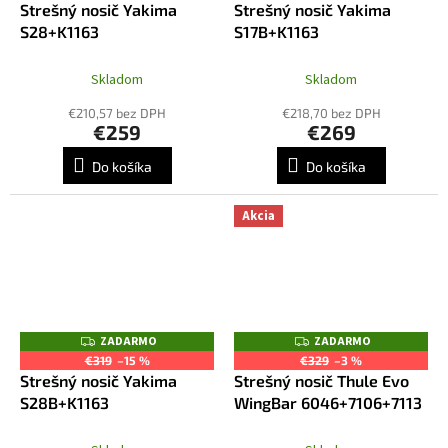
Strešný nosič Yakima
Strešný nosič Yakima
A
A
R
R
S28+K1163
S17B+K1163
M
M
O
O
Skladom
Skladom
€210,57 bez DPH
€218,70 bez DPH
€259
€269
Do košíka
Do košíka
Akcia
ZADARMO
ZADARMO
Z
Z
A
A
€319
–15 %
€329
–3 %
D
D
Strešný nosič Yakima
Strešný nosič Thule Evo
A
A
R
R
S28B+K1163
WingBar 6046+7106+7113
M
M
O
O