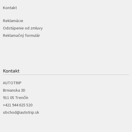
k
Kontakt
y
v
ý
Reklamácie
p
Odstúpenie od zmluvy
i
Reklamačný formulár
s
u
Kontakt
AUTOTRIP
Brnianska 3D
911 05 Trenčín
+421 944 625 520
obchod@autotrip.sk