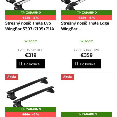
u
p
k
r
ZADARMO
ZADARMO
Z
Z
t
o
A
A
€329
–3 %
€384
–6 %
o
D
D
d
Strešný nosič Thule Evo
Strešný nosič Thule Edge
A
A
v
R
R
u
WingBar 5307+7105+7114
WingBar
M
M
k
7205+7215+7215+5307
O
O
t
Skladom
Skladom
o
€259,35 bez DPH
€291,87 bez DPH
v
€319
€359
Do košíka
Do košíka
Akcia
Akcia
ZADARMO
Z
A
ZADARMO
Z
€384
–6 %
D