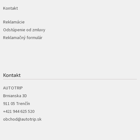
k
Kontakt
y
v
ý
Reklamácie
p
Odstúpenie od zmluvy
i
Reklamačný formulár
s
u
Kontakt
AUTOTRIP
Brnianska 3D
911 05 Trenčín
+421 944 625 520
obchod@autotrip.sk