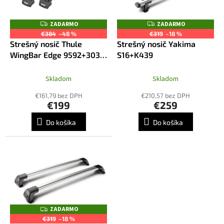
u
p
k
r
ZADARMO
ZADARMO
Z
Z
t
o
A
A
€384
–48 %
€319
–18 %
o
D
D
d
Strešný nosič Thule
Strešný nosič Yakima
A
A
v
R
R
u
WingBar Edge 9592+3039
S16+K439
M
M
k
- Výpredaj
O
O
t
Skladom
Skladom
o
€161,79 bez DPH
€210,57 bez DPH
v
€199
€259
Do košíka
Do košíka
ZADARMO
Z
A
€319
–18 %
D