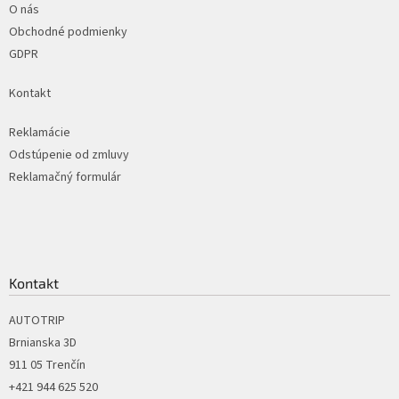
i
O nás
e
p
e
Obchodné podmienky
r
GDPR
v
k
Kontakt
y
v
ý
Reklamácie
p
Odstúpenie od zmluvy
i
Reklamačný formulár
s
u
Kontakt
AUTOTRIP
Brnianska 3D
911 05 Trenčín
+421 944 625 520