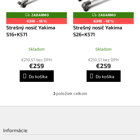
u
p
k
r
ZADARMO
ZADARMO
Z
Z
t
o
A
A
€319
–18 %
€319
–18 %
o
D
D
d
Strešný nosič Yakima
Strešný nosič Yakima
A
A
v
R
R
u
S16+K571
S26+K571
M
M
k
O
O
t
Skladom
Skladom
o
€210,57 bez DPH
€210,57 bez DPH
v
€259
€259
Do košíka
Do košíka
2
položiek celkom
O
v
l
Z
á
á
d
p
a
ä
Informácie
c
t
i