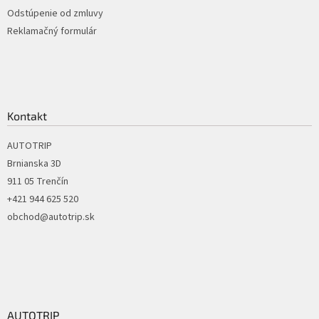
p
Odstúpenie od zmluvy
i
Reklamačný formulár
s
u
Kontakt
AUTOTRIP
Brnianska 3D
911 05 Trenčín
+421 944 625 520
obchod@autotrip.sk
AUTOTRIP