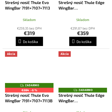
Strešný nosič Thule Evo
Strešný nosič Thule Edge
A
A
R
R
WingBar 7191+7107+7113
WingBar
M
M
7207+7215+7214+7191
O
O
Skladom
Skladom
€259,35 bez DPH
€291,87 bez DPH
€319
€359
Do košíka
Do košíka
Akcia
Akcia
ZADARMO
Z
A
ZADARMO
Z
€384
–6 %
D
A
Strešný nosič Thule Evo
Strešný nosič Thule Edge
A
D
R
WingBar 7191+7107+7113B
WingBar
A
M
R
7207+7215B+7214B+7191
O
M
O