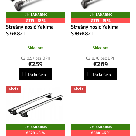
u
p
k
r
ZADARMO
ZADARMO
Z
Z
t
o
A
A
€319
–18 %
€319
–15 %
o
D
D
d
Strešný nosič Yakima
Strešný nosič Yakima
A
A
v
R
R
u
S7+K821
S7B+K821
M
M
k
O
O
t
Skladom
Skladom
o
€210,57 bez DPH
€218,70 bez DPH
v
€259
€269
Do košíka
Do košíka
Akcia
Akcia
ZADARMO
ZADARMO
Z
Z
A
A
€329
–3 %
€384
–6 %
D
D