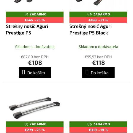
u
p
k
r
ZADARMO
ZADARMO
Z
Z
t
o
A
A
€145
–25 %
€150
–21 %
o
D
D
d
Strešný nosič Aguri
Strešný nosič Aguri
A
A
v
R
R
u
Prestige P5
Prestige P5 Black
M
M
k
O
O
t
Skladom u dodávatela
Skladom u dodávatela
o
€87,80 bez DPH
€95,93 bez DPH
v
€108
€118
Do košíka
Do košíka
ZADARMO
ZADARMO
Z
Z
A
A
€279
–25 %
€319
–18 %
D
D