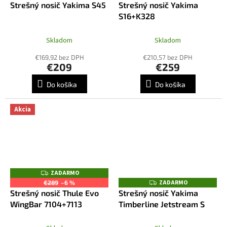
Strešný nosič Yakima S45
Strešný nosič Yakima
A
A
R
R
S16+K328
M
M
O
O
Skladom
Skladom
€169,92 bez DPH
€210,57 bez DPH
€209
€259
Do košíka
Do košíka
Akcia
ZADARMO
Z
A
ZADARMO
Z
€289
–6 %
D
A
Strešný nosič Thule Evo
Strešný nosič Yakima
A
D
R
WingBar 7104+7113
Timberline Jetstream S
A
M
R
O
M
O