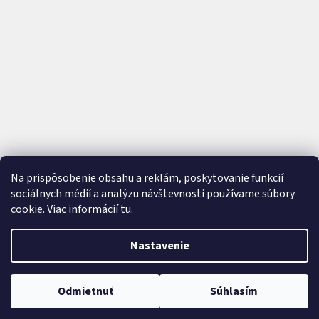
Na prispôsobenie obsahu a reklám, poskytovanie funkcií
sociálnych médií a analýzu návštevnosti používame súbory
cookie. Viac informácií
tu
.
Vytvoril Shoptet
a
Adatelier
Nastavenie
Copyright 2026
AutoTrip
. Všetky práva vyhradené.
Upraviť
Odmietnuť
Súhlasím
nastavenie cookies