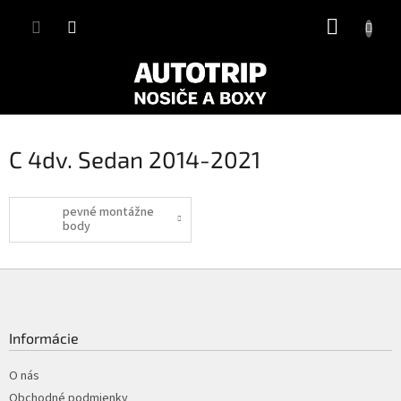
Prejsť
NÁKUP
na
obsah
KOŠÍK
C 4dv. Sedan 2014-2021
pevné montážne
body
Z
á
p
ä
Informácie
t
i
O nás
e
Obchodné podmienky