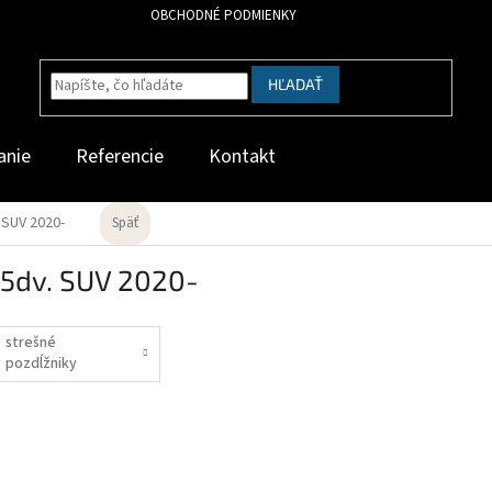
OBCHODNÉ PODMIENKY
HĽADAŤ
anie
Referencie
Kontakt
 SUV 2020-
Späť
 5dv. SUV 2020-
strešné
pozdĺžniky