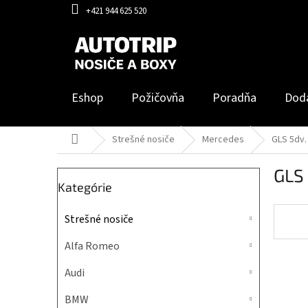
Prejsť
+421 944 625 520
na
obsah
Eshop
Požičovňa
Poradňa
Dod
Domov
Strešné nosiče
Mercedes
GLS 5dv.
B
GLS
o
Preskočiť
Kategórie
č
kategórie
n
Strešné nosiče
ý
p
Alfa Romeo
a
n
Audi
e
l
BMW