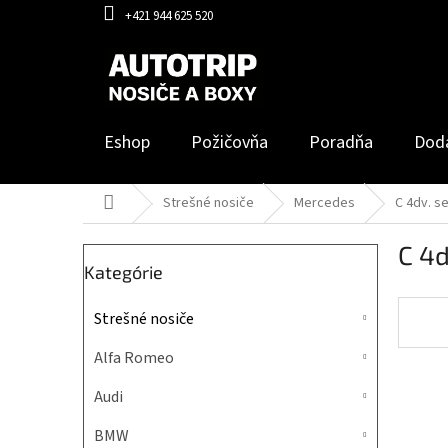
Prejsť
+421 944 625 520
na
obsah
Eshop
Požičovňa
Poradňa
Dod
Domov
Strešné nosiče
Mercedes
C 4dv. s
B
C 4d
o
Preskočiť
Kategórie
č
kategórie
n
Strešné nosiče
ý
p
Alfa Romeo
a
n
Audi
e
l
BMW