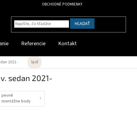
OBCHODNÉ PODMIENKY
HĽADAŤ
anie
Referencie
Kontakt
edan 2021-
Späť
v. sedan 2021-
pevné
montážne body