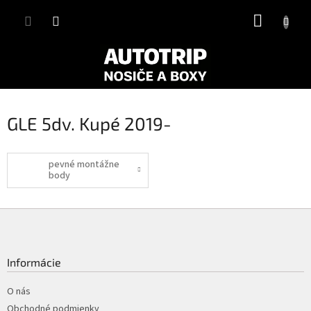
Prejsť
NÁKUP
na
obsah
KOŠÍK
GLE 5dv. Kupé 2019-
pevné montážne
body
Z
á
p
ä
Informácie
t
i
O nás
e
Obchodné podmienky