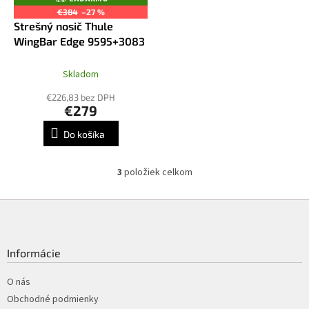
A
€384
–27 %
D
Strešný nosič Thule
A
R
WingBar Edge 9595+3083
M
O
Skladom
€226,83 bez DPH
€279
Do košíka
3
položiek celkom
O
v
l
Z
á
á
d
p
a
ä
Informácie
c
t
i
i
O nás
e
p
e
Obchodné podmienky