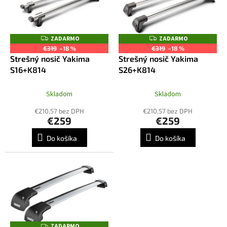
i
d
s
u
p
k
r
ZADARMO
ZADARMO
Z
Z
t
o
A
A
€319
–18 %
€319
–18 %
o
D
D
d
Strešný nosič Yakima
Strešný nosič Yakima
A
A
v
R
R
u
S16+K814
S26+K814
M
M
k
O
O
t
Skladom
Skladom
o
€210,57 bez DPH
€210,57 bez DPH
v
€259
€259
Do košíka
Do košíka
ZADARMO
Z