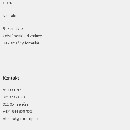
r
GDPR
v
k
Kontakt
y
v
ý
Reklamácie
p
Odstúpenie od zmluvy
i
Reklamačný formulár
s
u
Kontakt
AUTOTRIP
Brnianska 3D
911 05 Trenčín
+421 944 625 520
obchod@autotrip.sk