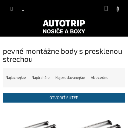
Prejsť
NÁKUP
na
obsah
KOŠÍK
pevné montážne body s presklenou
strechou
R
a
Najlacnejšie
Najdrahšie
Najpredávanejšie
Abecedne
d
e
n
OTVORIŤ FILTER
i
e
V
p
ý
r
p
o